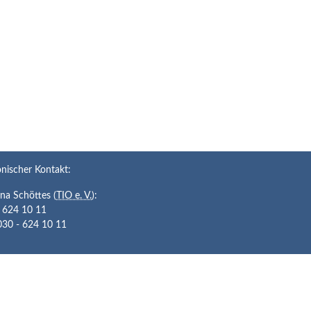
onischer Kontakt:
ina
Schöttes
(
TIO e. V.
):
 624 10 11
030 - 624 10 11