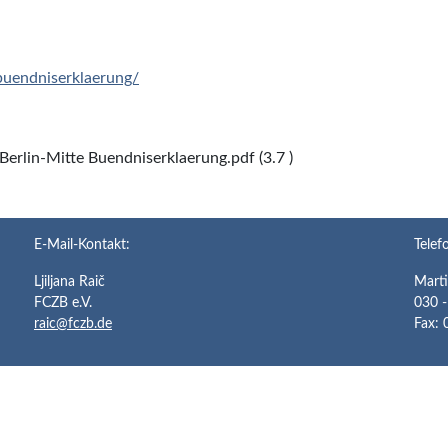
buendniserklaerung/
Berlin-Mitte Buendniserklaerung.pdf (3.7 )
E-Mail-Kontakt:
Telef
Ljiljana Raič
Mart
FCZB e.V.
030 -
raic@fczb.de
Fax: 