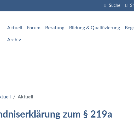
Suche
S
vigation überspringen
Aktuell
Forum
Beratung
Bildung & Qualifizierung
Beg
vigation überspringen
Archiv
ktuell
Aktuell
ndniserklärung zum § 219a